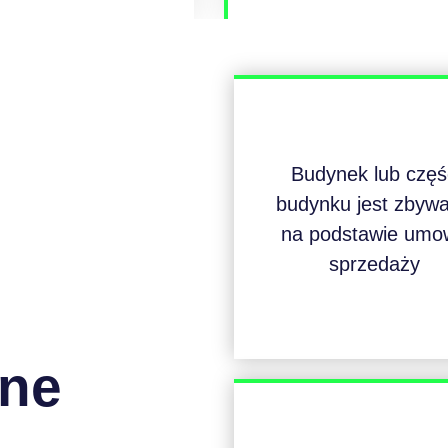
Budynek lub częś
budynku jest zbyw
na podstawie umo
sprzedaży
ane