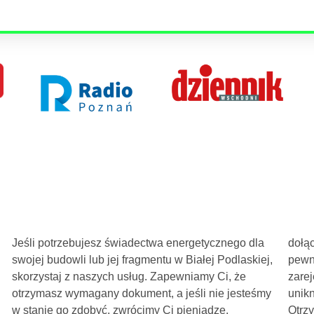
Jeśli potrzebujesz świadectwa energetycznego dla
dołącz zdjęcie budynku. Dzięki nam możesz być
swojej budowli lub jej fragmentu w Białej Podlaskiej,
pewny, że Twoje świadectwo zostanie
skorzystaj z naszych usług. Zapewniamy Ci, że
zarejestrowane w centralnym rejestrze, co pozwoli
otrzymasz wymagany dokument, a jeśli nie jesteśmy
uniknąć potencjalnych kar nałożonych przez prawo.
w stanie go zdobyć, zwrócimy Ci pieniądze.
Otrzymasz gotowy certyfikat drogą elektroniczną lub