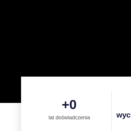
+
0
wyc
lat doświadczenia