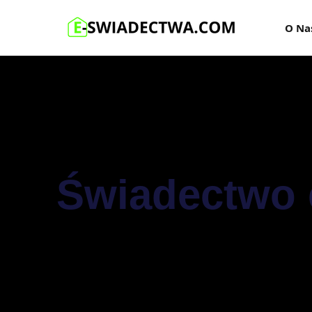
O Na
Świadectwo 