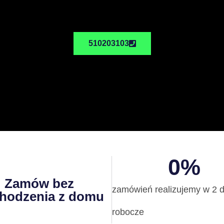
510203103
0
%
Zamów bez
zamówień realizujemy w 2 d
hodzenia z domu
robocze