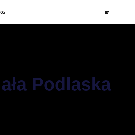
103
Shopping
Cart
ała Podlaska