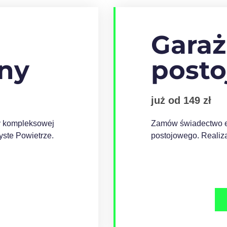
Garaż
ny
post
już od 149 zł
y kompleksowej
Zamów świadectwo en
ste Powietrze.
postojowego. Realiza