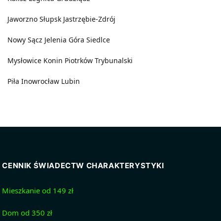
Jaworzno
Słupsk
Jastrzębie-Zdrój
Nowy Sącz
Jelenia Góra
Siedlce
Mysłowice
Konin
Piotrków Trybunalski
Piła
Inowrocław
Lubin
CENNIK ŚWIADECTW CHARAKTERYSTYKI
Mieszkanie od 149 zł
Dom od 350 zł