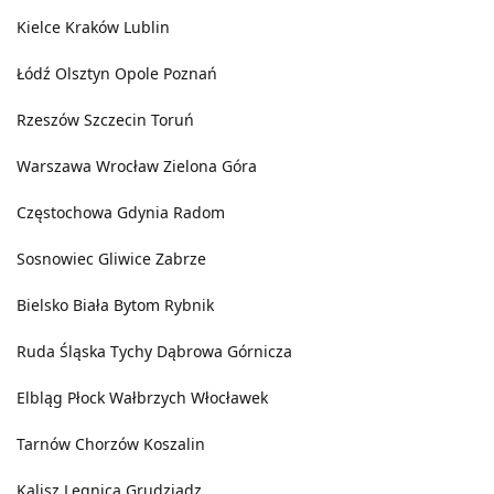
Kielce
Kraków
Lublin
Łódź
Olsztyn
Opole
Poznań
Rzeszów
Szczecin
Toruń
Warszawa
Wrocław
Zielona Góra
Częstochowa
Gdynia
Radom
Sosnowiec
Gliwice
Zabrze
Bielsko Biała
Bytom
Rybnik
Ruda Śląska
Tychy
Dąbrowa Górnicza
Elbląg
Płock
Wałbrzych
Włocławek
Tarnów
Chorzów
Koszalin
Kalisz
Legnica
Grudziądz