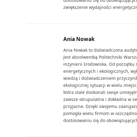
dostosowaniu się do obowiązującyc
zwiększenie wydajności energetycz
Ania Nowak
Ania Nowak to doświadczona audyto
Jest absolwentką Politechniki Warsz
inżynierii środowiska. Od początku 
energetycznych i ekologicznych, wyk
wiedzą i doświadczeniem przyczynił
ekologicznej sytuacji w wielu miej
która stale doskonali swoje umieję
zawsze skrupulatna i dokładna w swoj
przyjazne. Dzięki swojemu zaangaż
pomogła wielu firmom w oszczędnoś
dostosowaniu się do obowiązującyc