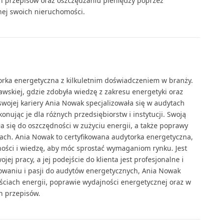
h przepisów oraz oszczędzaniu pieniędzy poprzez
nej swoich nieruchomości.
rka energetyczna z kilkuletnim doświadczeniem w branży.
awskiej, gdzie zdobyła wiedzę z zakresu energetyki oraz
swojej kariery Ania Nowak specjalizowała się w audytach
onując je dla różnych przedsiębiorstw i instytucji. Swoją
a się do oszczędności w zużyciu energii, a także poprawy
scach. Ania Nowak to certyfikowana audytorka energetyczna,
tności i wiedzę, aby móc sprostać wymaganiom rynku. Jest
ej pracy, a jej podejście do klienta jest profesjonalne i
owaniu i pasji do audytów energetycznych, Ania Nowak
ciach energii, poprawie wydajności energetycznej oraz w
h przepisów.