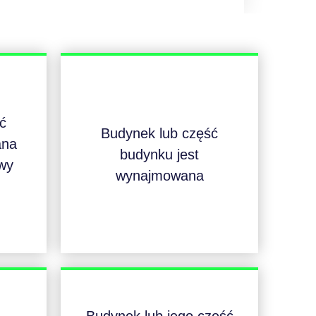
ć
Budynek lub część
ana
budynku jest
wy
wynajmowana
Budynek lub jego część