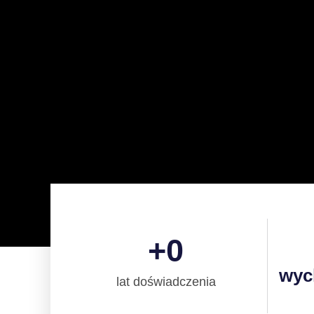
+
0
wyc
lat doświadczenia