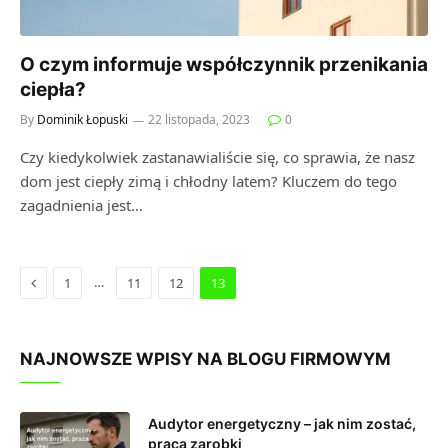
O czym informuje współczynnik przenikania
ciepła?
By
Dominik Łopuski
22 listopada, 2023
0
Czy kiedykolwiek zastanawialiście się, co sprawia, że nasz
dom jest ciepły zimą i chłodny latem? Kluczem do tego
zagadnienia jest…
Previous
…
1
11
12
13
NAJNOWSZE WPISY NA BLOGU FIRMOWYM
Audytor energetyczny – jak nim zostać,
praca zarobki