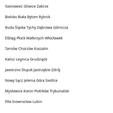
Sosnowiec
Gliwice
Zabrze
Bielsko Biała
Bytom
Rybnik
Ruda Śląska
Tychy
Dąbrowa Górnicza
Elbląg
Płock
Wałbrzych
Włocławek
Tarnów
Chorzów
Koszalin
Kalisz
Legnica
Grudziądz
Jaworzno
Słupsk
Jastrzębie-Zdrój
Nowy Sącz
Jelenia Góra
Siedlce
Mysłowice
Konin
Piotrków Trybunalski
Piła
Inowrocław
Lubin