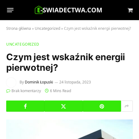
Sho
Cart
Strona główna
»
Uncategorized
»
Czym jest wskaźnik energii pierwotnej?
UNCATEGORIZED
Czym jest wskaźnik energii
pierwotnej?
By
Dominik Łopuski
24 listopada, 2023
Brak komentarzy
6 Mins Read