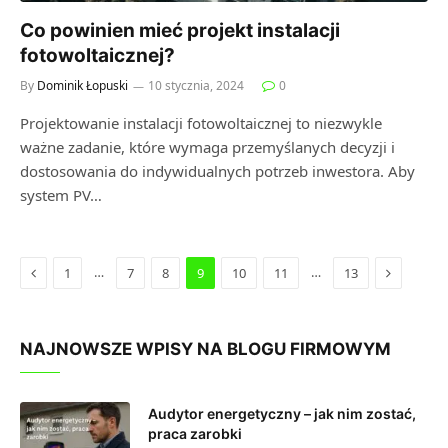
Co powinien mieć projekt instalacji
fotowoltaicznej?
By
Dominik Łopuski
10 stycznia, 2024
0
Projektowanie instalacji fotowoltaicznej to niezwykle
ważne zadanie, które wymaga przemyślanych decyzji i
dostosowania do indywidualnych potrzeb inwestora. Aby
system PV…
Previous
Next
…
…
1
7
8
9
10
11
13
NAJNOWSZE WPISY NA BLOGU FIRMOWYM
Audytor energetyczny – jak nim zostać,
praca zarobki