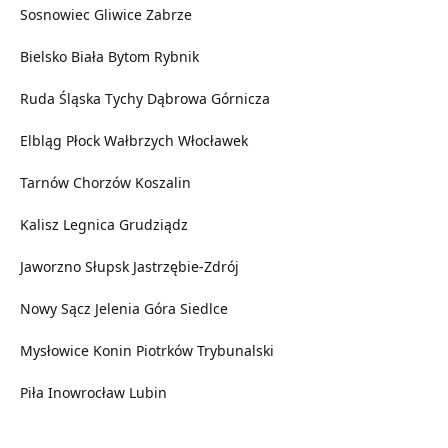
Sosnowiec
Gliwice
Zabrze
Bielsko Biała
Bytom
Rybnik
Ruda Śląska
Tychy
Dąbrowa Górnicza
Elbląg
Płock
Wałbrzych
Włocławek
Tarnów
Chorzów
Koszalin
Kalisz
Legnica
Grudziądz
Jaworzno
Słupsk
Jastrzębie-Zdrój
Nowy Sącz
Jelenia Góra
Siedlce
Mysłowice
Konin
Piotrków Trybunalski
Piła
Inowrocław
Lubin