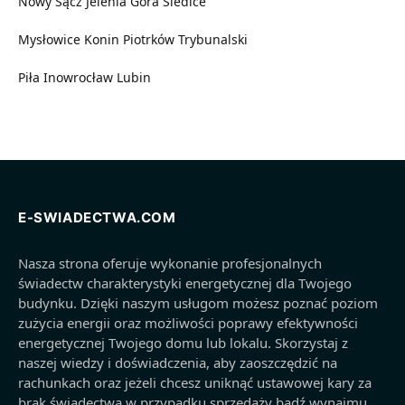
Nowy Sącz
Jelenia Góra
Siedlce
Mysłowice
Konin
Piotrków Trybunalski
Piła
Inowrocław
Lubin
E-SWIADECTWA.COM
Nasza strona oferuje wykonanie profesjonalnych
świadectw charakterystyki energetycznej dla Twojego
budynku. Dzięki naszym usługom możesz poznać poziom
zużycia energii oraz możliwości poprawy efektywności
energetycznej Twojego domu lub lokalu. Skorzystaj z
naszej wiedzy i doświadczenia, aby zaoszczędzić na
rachunkach oraz jeżeli chcesz uniknąć ustawowej kary za
brak świadectwa w przypadku sprzedaży bądź wynajmu