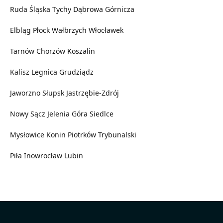
Ruda Śląska
Tychy
Dąbrowa Górnicza
Elbląg
Płock
Wałbrzych
Włocławek
Tarnów
Chorzów
Koszalin
Kalisz
Legnica
Grudziądz
Jaworzno
Słupsk
Jastrzębie-Zdrój
Nowy Sącz
Jelenia Góra
Siedlce
Mysłowice
Konin
Piotrków Trybunalski
Piła
Inowrocław
Lubin