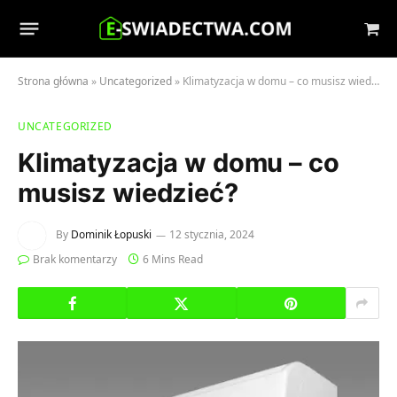
Sho
Cart
Strona główna
»
Uncategorized
»
Klimatyzacja w domu – co musisz wiedzieć?
UNCATEGORIZED
Klimatyzacja w domu – co
musisz wiedzieć?
By
Dominik Łopuski
12 stycznia, 2024
Brak komentarzy
6 Mins Read