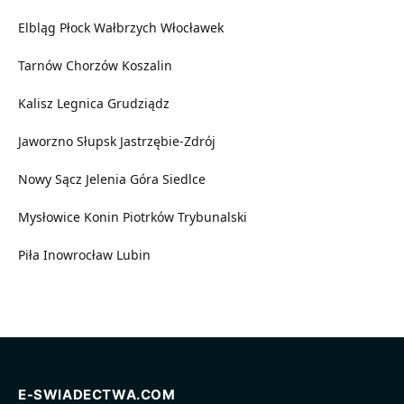
Elbląg
Płock
Wałbrzych
Włocławek
Tarnów
Chorzów
Koszalin
Kalisz
Legnica
Grudziądz
Jaworzno
Słupsk
Jastrzębie-Zdrój
Nowy Sącz
Jelenia Góra
Siedlce
Mysłowice
Konin
Piotrków Trybunalski
Piła
Inowrocław
Lubin
E-SWIADECTWA.COM