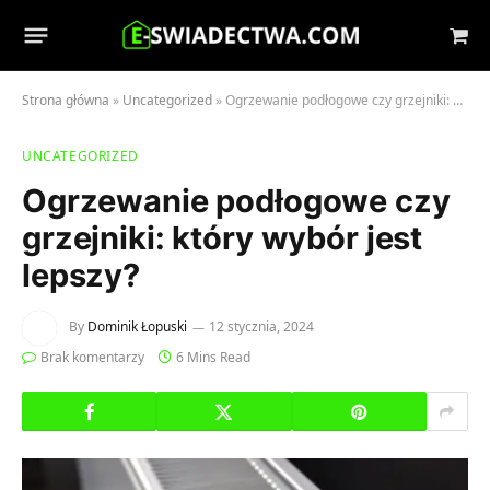
Sho
Cart
Strona główna
»
Uncategorized
»
Ogrzewanie podłogowe czy grzejniki: który wybór jest lepszy?
UNCATEGORIZED
Ogrzewanie podłogowe czy
grzejniki: który wybór jest
lepszy?
By
Dominik Łopuski
12 stycznia, 2024
Brak komentarzy
6 Mins Read