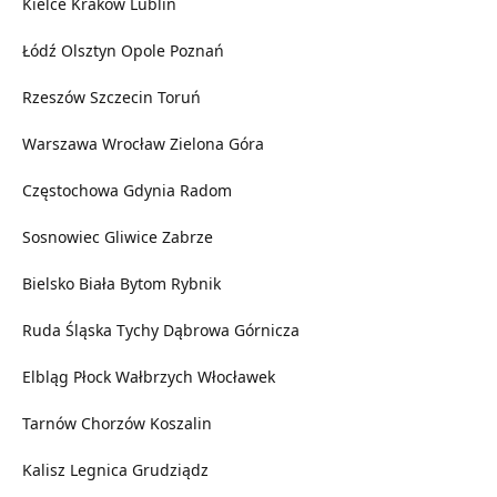
Kielce
Kraków
Lublin
Łódź
Olsztyn
Opole
Poznań
Rzeszów
Szczecin
Toruń
Warszawa
Wrocław
Zielona Góra
Częstochowa
Gdynia
Radom
Sosnowiec
Gliwice
Zabrze
Bielsko Biała
Bytom
Rybnik
Ruda Śląska
Tychy
Dąbrowa Górnicza
Elbląg
Płock
Wałbrzych
Włocławek
Tarnów
Chorzów
Koszalin
Kalisz
Legnica
Grudziądz