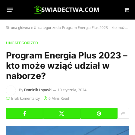
Sho
Cart
Strona główna
»
Uncategorized
»
Program Energia Plus 2023 – kto może wziąć udział w naborze?
UNCATEGORIZED
Program Energia Plus 2023 –
kto może wziąć udział w
naborze?
By
Dominik Łopuski
10 stycznia, 2024
Brak komentarzy
6 Mins Read