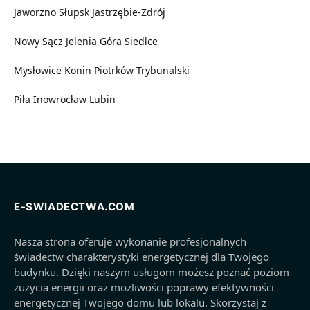
Jaworzno
Słupsk
Jastrzębie-Zdrój
Nowy Sącz
Jelenia Góra
Siedlce
Mysłowice
Konin
Piotrków Trybunalski
Piła
Inowrocław
Lubin
E-SWIADECTWA.COM
Nasza strona oferuje wykonanie profesjonalnych
świadectw charakterystyki energetycznej dla Twojego
budynku. Dzięki naszym usługom możesz poznać poziom
zużycia energii oraz możliwości poprawy efektywności
energetycznej Twojego domu lub lokalu. Skorzystaj z