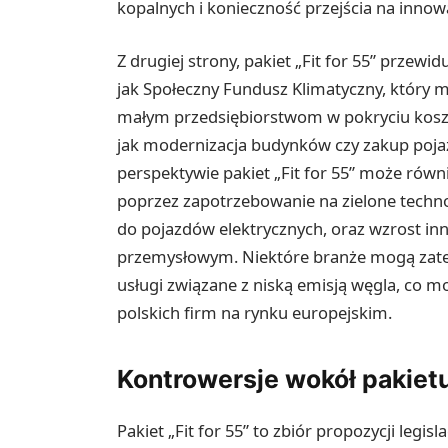
kopalnych i konieczność przejścia na innow
Z drugiej strony, pakiet „Fit for 55” prze
jak Społeczny Fundusz Klimatyczny, któ
małym przedsiębiorstwom w pokryciu kosztó
jak modernizacja budynków czy zakup poj
perspektywie pakiet „Fit for 55” może rów
poprzez zapotrzebowanie na zielone technol
do pojazdów elektrycznych, oraz wzrost in
przemysłowym. Niektóre branże mogą zate
usługi związane z niską emisją węgla, co m
polskich firm na rynku europejskim.
Kontrowersje wokół pakietu 
Pakiet „Fit for 55” to zbiór propozycji legi