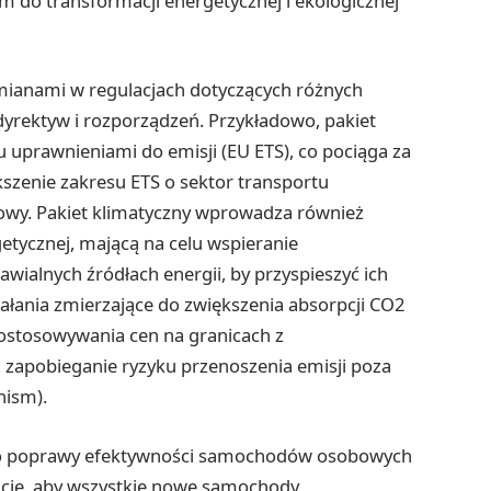
o transformacji energetycznej i ekologicznej
e zmianami w regulacjach dotyczących różnych
rektyw i rozporządzeń. Przykładowo, pakiet
uprawnieniami do emisji (EU ETS), co pociąga za
kszenie zakresu ETS o sektor transportu
gowy. Pakiet klimatyczny wprowadza również
etycznej, mającą na celu wspieranie
awialnych źródłach energii, by przyspieszyć ich
iałania zmierzające do zwiększenia absorpcji CO2
dostosowywania cen na granicach z
 zapobieganie ryzyku przenoszenia emisji poza
nism).
ć do poprawy efektywności samochodów osobowych
icje, aby wszystkie nowe samochody