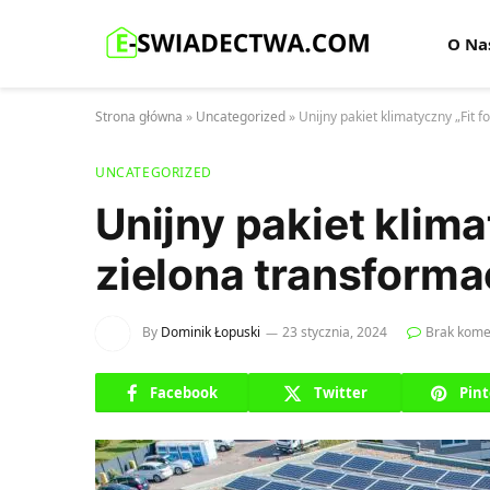
O Na
Strona główna
»
Uncategorized
»
Unijny pakiet klimatyczny „Fit f
UNCATEGORIZED
Unijny pakiet klima
zielona transforma
By
Dominik Łopuski
23 stycznia, 2024
Brak kome
Facebook
Twitter
Pint