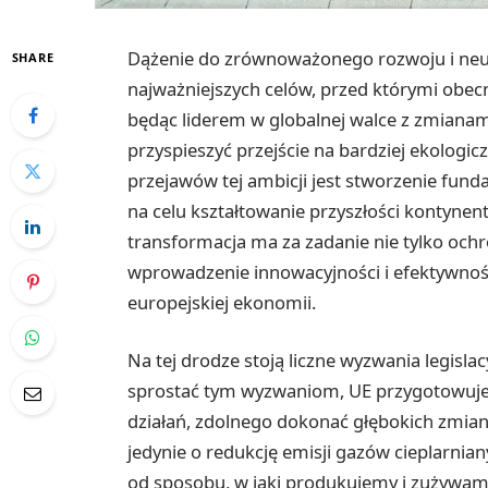
Dążenie do zrównoważonego rozwoju i neutr
SHARE
najważniejszych celów, przed którymi obecn
będąc liderem w globalnej walce z zmianam
przyspieszyć przejście na bardziej ekolog
przejawów tej ambicji jest stworzenie fu
na celu kształtowanie przyszłości kontynen
transformacja ma za zadanie nie tylko och
wprowadzenie innowacyjności i efektywnośc
europejskiej ekonomii.
Na tej drodze stoją liczne wyzwania legisla
sprostać tym wyzwaniom, UE przygotowuje
działań, zdolnego dokonać głębokich zmian
jedynie o redukcję emisji gazów cieplarnia
od sposobu, w jaki produkujemy i zużywam