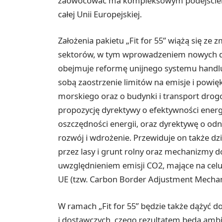
zaowocować ma kompleksowym podejściem d
całej Unii Europejskiej.
Założenia pakietu „Fit for 55” wiążą się z
sektorów, w tym wprowadzeniem nowych dy
obejmuje reformę unijnego systemu handlu 
sobą zaostrzenie limitów na emisje i powię
morskiego oraz o budynki i transport dro
propozycję dyrektywy o efektywności energ
oszczędności energii, oraz dyrektywę o odn
rozwój i wdrożenie. Przewiduje on także dz
przez lasy i grunt rolny oraz mechanizmy 
uwzględnieniem emisji CO2, mające na celu
UE (tzw. Carbon Border Adjustment Mecha
W ramach „Fit for 55” będzie także dąży
i dostawczych, czego rezultatem będą amb