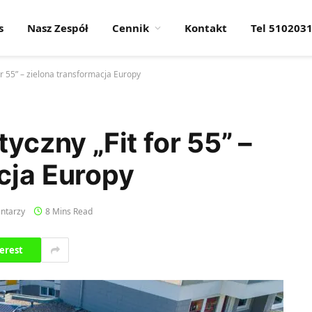
s
Nasz Zespół
Cennik
Kontakt
Tel 510203
or 55” – zielona transformacja Europy
tyczny „Fit for 55” –
cja Europy
ntarzy
8 Mins Read
erest