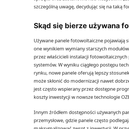
szczególną uwagę, decydując się na taką fo
Skąd się bierze używana fo
Używane panele fotowoltaiczne pojawiają s
one wynikiem wymiany starszych modułów n
przez właścicieli instalacji fotowoltaiczny
systemów. W wyniku ciągłego postępu tech
rynku, nowe panele oferują lepszy stosune
może skłonić do modernizacji nawet dobrze 
jest często wspierany przez dostępne prog
koszty inwestycji w nowsze technologie OZ
Innym źródłem dostępności używanych panel
przemysłowe, gdzie panele często podlegaj
maksymalizować zwrot z inwestycji. W prz