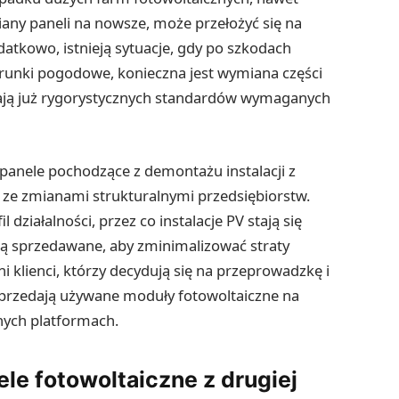
iany paneli na nowsze, może przełożyć się na
datkowo, istnieją sytuacje, gdy po szkodach
unki pogodowe, konieczna jest wymiana części
łniają już rygorystycznych standardów wymaganych
anele pochodzące z demontażu instalacji z
 ze zmianami strukturalnymi przedsiębiorstw.
działalności, przez co instalacje PV stają się
są sprzedawane, aby zminimalizować straty
i klienci, którzy decydują się na przeprowadzkę i
 sprzedają używane moduły fotowoltaiczne na
nych platformach.
le fotowoltaiczne z drugiej