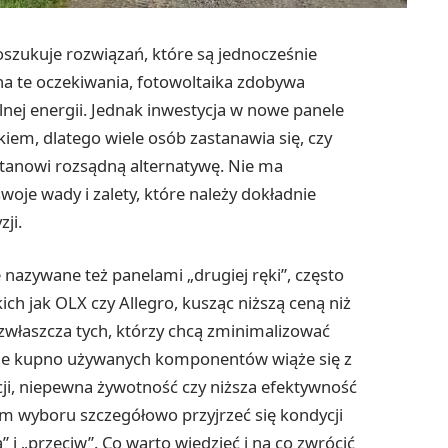
oszukuje rozwiązań, które są jednocześnie
a te oczekiwania, fotowoltaika zdobywa
ej energii. Jednak inwestycja w nowe panele
em, dlatego wiele osób zastanawia się, czy
stanowi rozsądną alternatywę. Nie ma
oje wady i zalety, które należy dokładnie
ji.
nazywane też panelami „drugiej ręki”, często
ch jak OLX czy Allegro, kusząc niższą ceną niż
zwłaszcza tych, którzy chcą zminimalizować
. Ale kupno używanych komponentów wiąże się z
ji, niepewna żywotność czy niższa efektywność
m wyboru szczegółowo przyjrzeć się kondycji
 i „przeciw”. Co warto wiedzieć i na co zwrócić