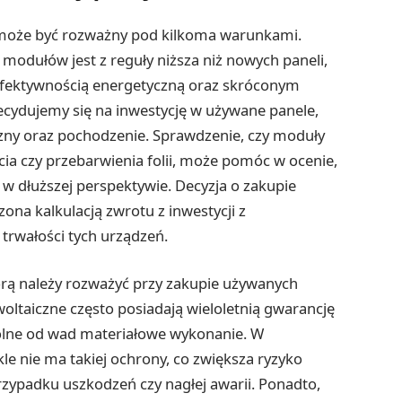
 może być rozważny pod kilkoma warunkami.
modułów jest z reguły niższa niż nowych paneli,
ą efektywnością energetyczną oraz skróconym
ecydujemy się na inwestycję w używane panele,
czny oraz pochodzenie. Sprawdzenie, czy moduły
ia czy przebarwienia folii, może pomóc w ocenie,
a w dłuższej perspektywie. Decyzja o zakupie
na kalkulacją zwrotu z inwestycji z
trwałości tych urządzeń.
tórą należy rozważyć przy zakupie używanych
oltaiczne często posiadają wieloletnią gwarancję
olne od wad materiałowe wykonanie. W
e nie ma takiej ochrony, co zwiększa ryzyko
ypadku uszkodzeń czy nagłej awarii. Ponadto,