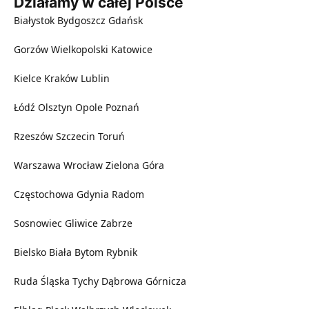
Działamy w całej Polsce
Białystok
Bydgoszcz
Gdańsk
Gorzów Wielkopolski
Katowice
Kielce
Kraków
Lublin
Łódź
Olsztyn
Opole
Poznań
Rzeszów
Szczecin
Toruń
Warszawa
Wrocław
Zielona Góra
Częstochowa
Gdynia
Radom
Sosnowiec
Gliwice
Zabrze
Bielsko Biała
Bytom
Rybnik
Ruda Śląska
Tychy
Dąbrowa Górnicza