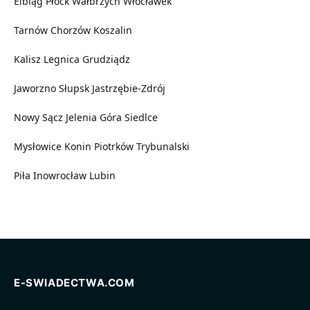
Elbląg
Płock
Wałbrzych
Włocławek
Tarnów
Chorzów
Koszalin
Kalisz
Legnica
Grudziądz
Jaworzno
Słupsk
Jastrzębie-Zdrój
Nowy Sącz
Jelenia Góra
Siedlce
Mysłowice
Konin
Piotrków Trybunalski
Piła
Inowrocław
Lubin
E-SWIADECTWA.COM