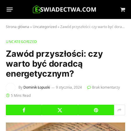
Sho
Cart
Strona główna
»
Uncategorized
»
Zawód przyszłości: czy warto być doradcą energetycznym?
UNCATEGORIZED
Zawód przyszłości: czy
warto być doradcą
energetycznym?
By
Dominik Łopuski
9 stycznia, 2024
Brak komentarzy
5 Mins Read